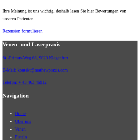
Ihre Meinung ist uns wichtig, deshalb lesen Sie hier Bewertungen von
unseren Patienten
Rezension formulieren
Venen- und Laserpraxis
St.-Primus-Weg 68, 9020 Klagenfurt
E-Mail: kontakt@mathewpraxis.com
Telefon: + 43 463 46912
Navigation
Home
Über uns
Venen
Fisteln