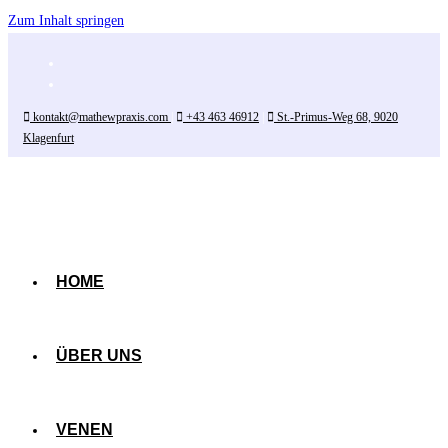
Zum Inhalt springen
kontakt@mathewpraxis.com
|
+43 463 46912
|
St.-Primus-Weg 68, 9020
Klagenfurt
HOME
ÜBER UNS
VENEN