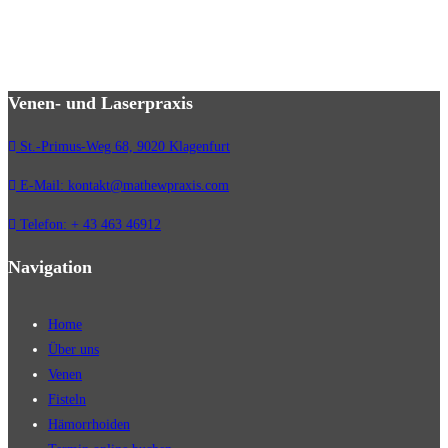
Venen- und Laserpraxis
St.-Primus-Weg 68, 9020 Klagenfurt
E-Mail: kontakt@mathewpraxis.com
Telefon: + 43 463 46912
Navigation
Home
Über uns
Venen
Fisteln
Hämorrhoiden